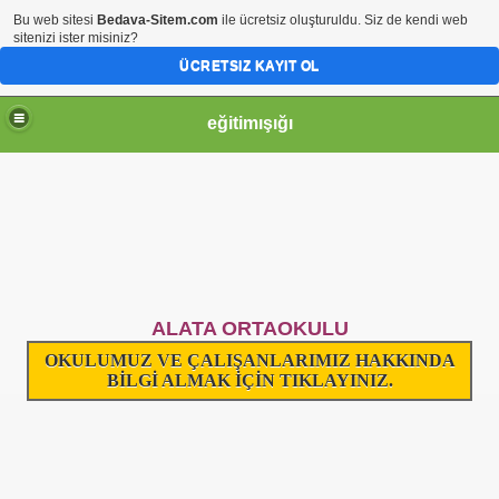
Bu web sitesi
Bedava-Sitem.com
ile ücretsiz oluşturuldu. Siz de kendi web
sitenizi ister misiniz?
ÜCRETSIZ KAYIT OL
eğitimışığı
ALATA
ORTAOKULU
OKULUMUZ VE ÇALIŞANLARIMIZ HAKKINDA
BİLGİ ALMAK İÇİN TIKLAYINIZ.